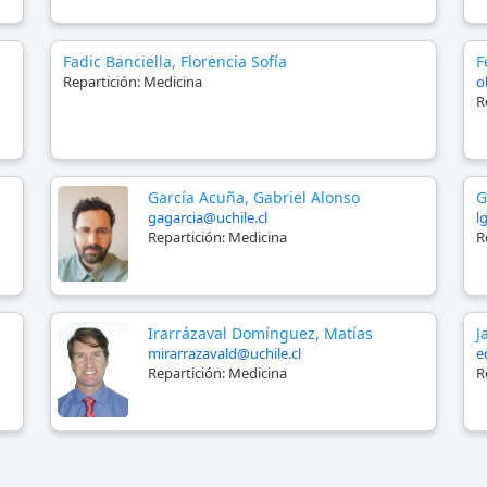
Fadic Banciella, Florencia Sofía
F
Repartición:
Medicina
o
R
García Acuña, Gabriel Alonso
G
gagarcia@uchile.cl
l
Repartición:
Medicina
R
Irarrázaval Domínguez, Matías
J
mirarrazavald@uchile.cl
e
Repartición:
Medicina
R