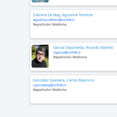
Cabrera Le May, Agustina Teresita
agustina.cabrera@uchile.cl
Repartición:
Medicina
García Sepúlveda, Ricardo Alberto
rigarcia@uchile.cl
Repartición:
Medicina
González Guevara, Carlos Mauricio
cgonzalezg@uchile.cl
Repartición:
Medicina