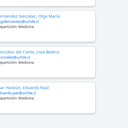
ernández González, Olga María
lgafernandez@uchile.cl
epartición:
Medicina
onzález del Canto, Livia Beatriz
gonzalez@uchile.cl
epartición:
Medicina
aar Hasbún, Eduardo Raúl
duardo.jaar@uchile.cl
epartición:
Medicina