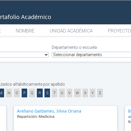
rtafolio Académico
:
NOMBRE
UNIDAD ACADÉMICA
PROYECTO
Departamento o escuela
zados alfabéticamente por apellido
M
N
O
P
Q
R
S
T
U
V
W
X
Y
Z
Arellano Galdames, Silvia Oriana
B
Repartición:
Medicina
a
R