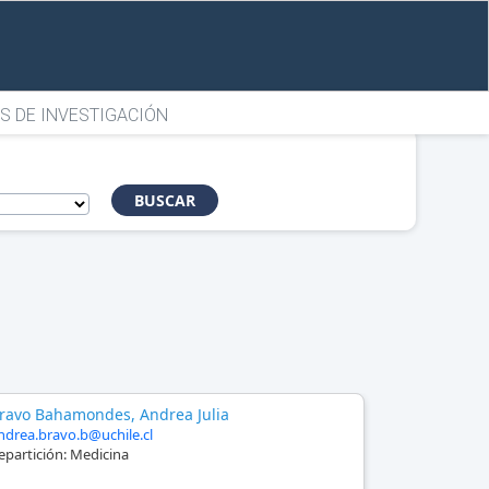
S DE INVESTIGACIÓN
BUSCAR
ravo Bahamondes, Andrea Julia
ndrea.bravo.b@uchile.cl
epartición:
Medicina