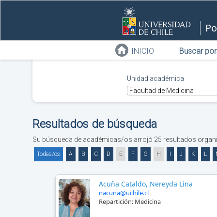
Po
INICIO
Buscar por
Unidad académica
Resultados de búsqueda
Su búsqueda de académicas/os
arrojó
25
resultados organi
Todas/os
A
B
C
D
E
F
G
H
I
J
K
L
Acuña Cataldo, Nereyda Lina
nacuna@uchile.cl
Repartición:
Medicina