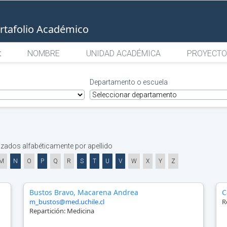
rtafolio Académico
:
NOMBRE
UNIDAD ACADÉMICA
PROYECTO
Departamento o escuela
zados alfabéticamente por apellido
M
N
O
P
Q
R
S
T
U
V
W
X
Y
Z
Bustos Bravo, Macarena Andrea
C
m_bustos@med.uchile.cl
R
Repartición:
Medicina