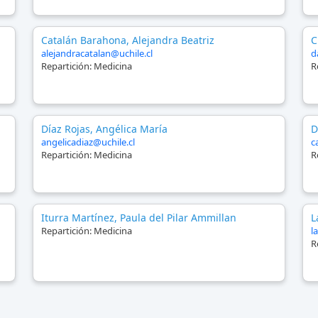
Catalán Barahona, Alejandra Beatriz
C
alejandracatalan@uchile.cl
d
Repartición:
Medicina
R
Díaz Rojas, Angélica María
D
angelicadiaz@uchile.cl
c
Repartición:
Medicina
R
Iturra Martínez, Paula del Pilar Ammillan
L
Repartición:
Medicina
l
R