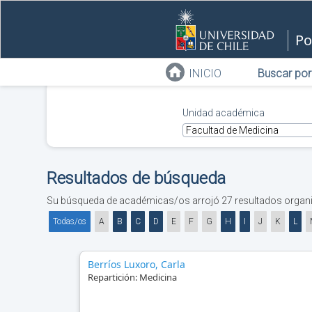
Po
INICIO
Buscar por
Unidad académica
Resultados de búsqueda
Su búsqueda de académicas/os
arrojó
27
resultados organi
Todas/os
A
B
C
D
E
F
G
H
I
J
K
L
Berríos Luxoro, Carla
Repartición:
Medicina