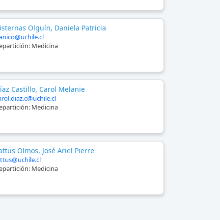
isternas Olguín, Daniela Patricia
anico@uchile.cl
epartición:
Medicina
íaz Castillo, Carol Melanie
arol.diaz.c@uchile.cl
epartición:
Medicina
attus Olmos, José Ariel Pierre
attus@uchile.cl
epartición:
Medicina