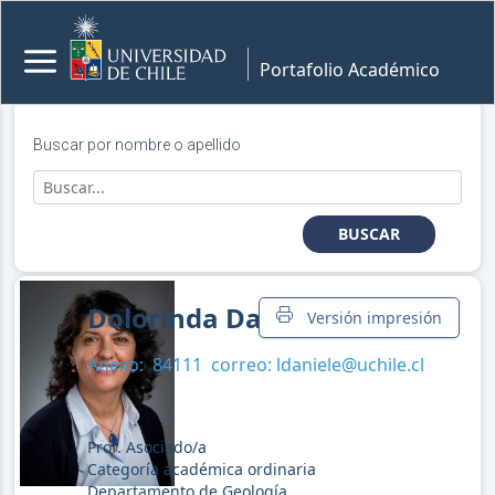
Portafolio Académico
Buscar por nombre o apellido
BUSCAR
Dolorinda Daniele
Versión impresión
Anexo:
84111
correo:
ldaniele@uchile.cl
Prof. Asociado/a
Categoría académica ordinaria
Departamento de Geología