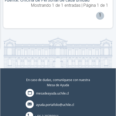
Fuente: Oficina de Personal de cada unidad
Mostrando
1
de
1
entradas | Página
1
de
1
1
En caso de dudas, comuníquese con nuestra
Mesa de Ayuda
mesadeayuda.uchile.cl
ayuda.portafolio@uchile.cl