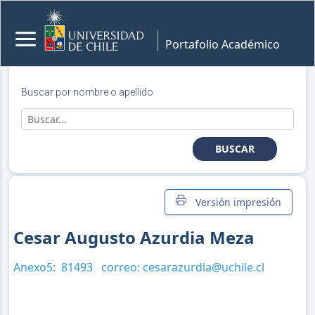
Portafolio Académico
Buscar por nombre o apellido
BUSCAR
Versión impresión
Cesar Augusto Azurdia Meza
Anexo5:
81493
correo:
cesarazurdia@uchile.cl