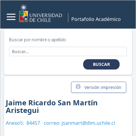
Portafolio Académico
Buscar por nombre o apellido
BUSCAR
Versión impresión
Jaime Ricardo San Martín
Aristegui
Anexo5:
84457
correo:
jsanmart@dim.uchile.cl