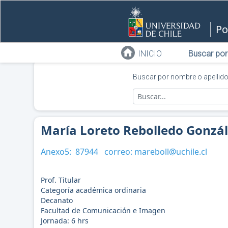
Po
INICIO
Buscar por
Buscar por nombre o apellid
María Loreto Rebolledo Gonzá
Anexo5:
87944
correo:
mareboll@uchile.cl
Prof. Titular
Categoría académica ordinaria
Decanato
Facultad de Comunicación e Imagen
Jornada:
6
hrs