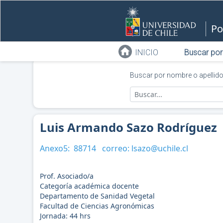
Po
INICIO
Buscar por
Buscar por nombre o apellid
Luis Armando Sazo Rodríguez
Anexo5:
88714
correo:
lsazo@uchile.cl
Prof. Asociado/a
Categoría académica docente
Departamento de Sanidad Vegetal
Facultad de Ciencias Agronómicas
Jornada:
44
hrs