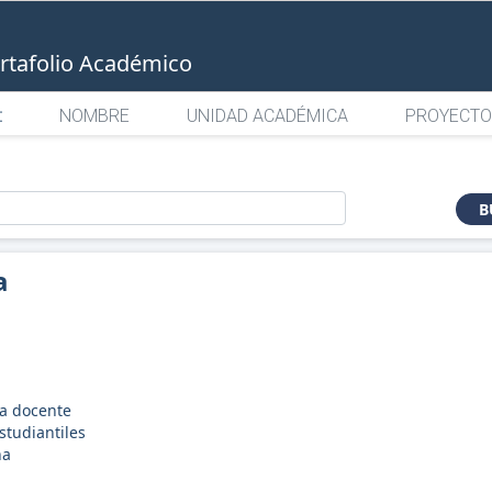
rtafolio Académico
:
NOMBRE
UNIDAD ACADÉMICA
PROYECTO
o
B
a
a docente
studiantiles
na