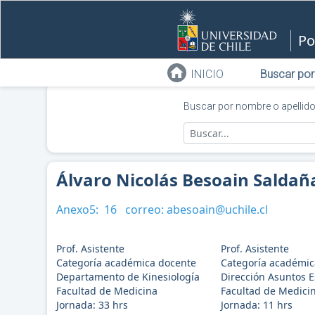
Po
INICIO
Buscar por
Buscar por nombre o apellid
Álvaro Nicolás Besoain Saldañ
Anexo5:
16
correo:
abesoain@uchile.cl
Prof. Asistente
Prof. Asistente
Categoría académica docente
Categoría académic
Departamento de Kinesiología
Dirección Asuntos E
Facultad de Medicina
Facultad de Medici
Jornada:
33
hrs
Jornada:
11
hrs