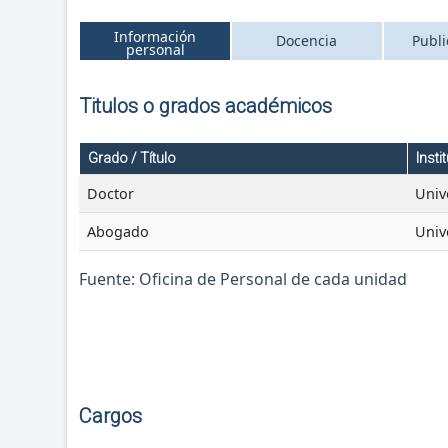
Información
Docencia
Publi
personal
Titulos o grados académicos
Grado / Título
Insti
Doctor
Univ
Abogado
Univ
Fuente: Oficina de Personal de cada unidad
Cargos