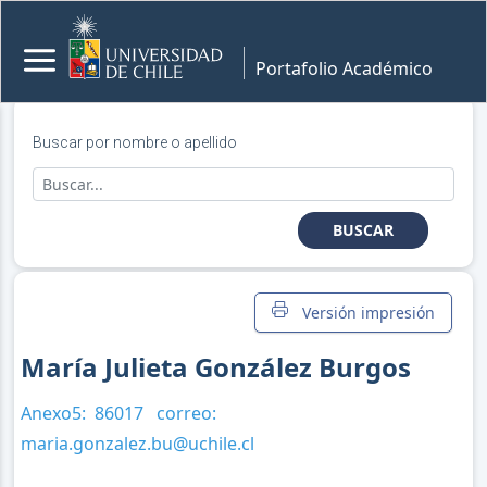
Portafolio Académico
Buscar por nombre o apellido
BUSCAR
Versión impresión
María Julieta González Burgos
Anexo5:
86017
correo:
maria.gonzalez.bu@uchile.cl