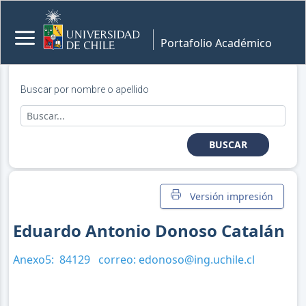
Portafolio Académico
Buscar por nombre o apellido
BUSCAR
Versión impresión
Eduardo Antonio Donoso Catalán
Anexo5:
84129
correo:
edonoso@ing.uchile.cl