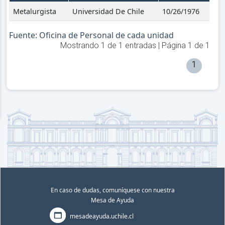
Metalurgista
Universidad De Chile
10/26/1976
Fuente: Oficina de Personal de cada unidad
Mostrando
1
de
1
entradas | Página
1
de
1
1
En caso de dudas, comuníquese con nuestra
Mesa de Ayuda
mesadeayuda.uchile.cl