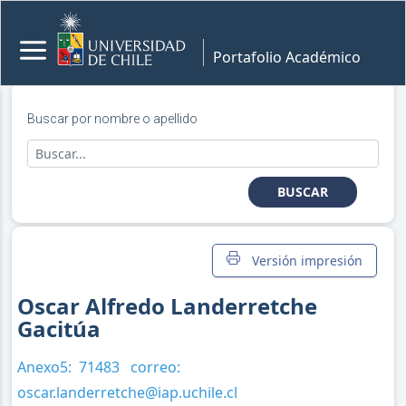
Portafolio Académico
Buscar por nombre o apellido
BUSCAR
Versión impresión
Oscar Alfredo Landerretche
Gacitúa
Anexo5:
71483
correo:
oscar.landerretche@iap.uchile.cl