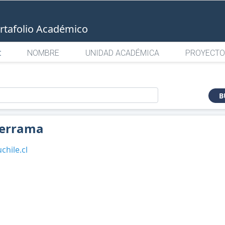
rtafolio Académico
:
NOMBRE
UNIDAD ACADÉMICA
PROYECTO
o
B
derrama
hile.cl