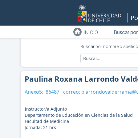
Po
INICIO
Buscar por
Buscar por nombre o apellid
Paulina Roxana Larrondo Val
Anexo5:
86487
correo:
plarrondovalderrama@uc
Instructor/a Adjunto
Departamento de Educación en Ciencias de la Salud
Facultad de Medicina
Jornada:
21
hrs