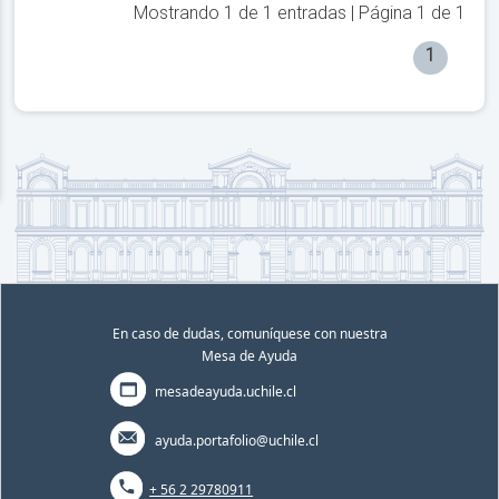
Mostrando
1
de
1
entradas | Página
1
de
1
1
En caso de dudas, comuníquese con nuestra
Mesa de Ayuda
mesadeayuda.uchile.cl
ayuda.portafolio@uchile.cl
+ 56 2 29780911