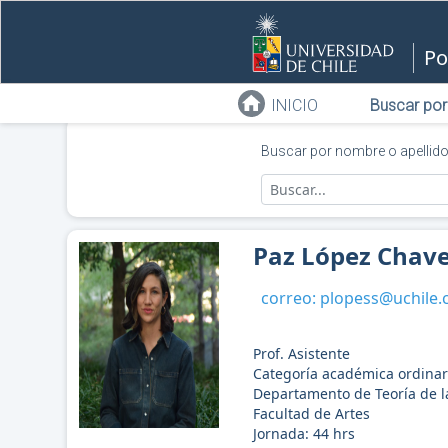
Po
INICIO
Buscar por
Buscar por nombre o apellid
Paz López Chav
correo:
plopess@uchile.c
Prof. Asistente
Categoría académica ordinar
Departamento de Teoría de l
Facultad de Artes
Jornada:
44
hrs