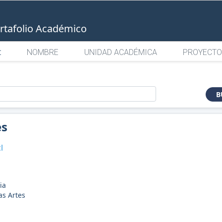
rtafolio Académico
:
NOMBRE
UNIDAD ACADÉMICA
PROYECTO
o
B
es
l
ia
as Artes