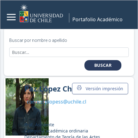
Portafolio Académico
Buscar por nombre o apellido
BUSCAR
Paz López Chaves
Versión impresión
correo:
plopess@uchile.cl
Prof. Asistente
Categoría académica ordinaria
Departamento de Teoría de las Artes