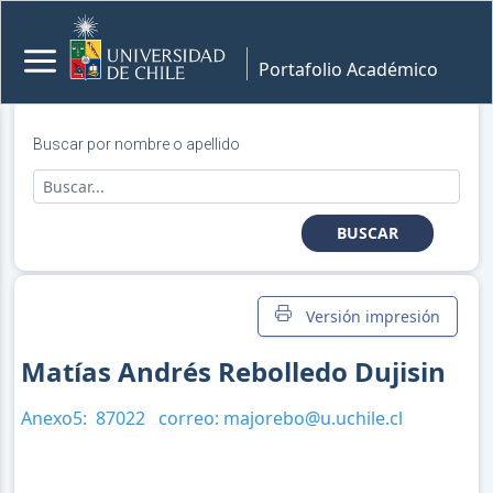
Portafolio Académico
Buscar por nombre o apellido
BUSCAR
Versión impresión
Matías Andrés Rebolledo Dujisin
Anexo5:
87022
correo:
majorebo@u.uchile.cl