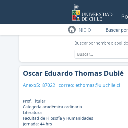
Po
INICIO
Buscar por
Buscar por nombre o apellid
Oscar Eduardo Thomas Dublé
Anexo5:
87022
correo:
ethomas@u.uchile.cl
Prof. Titular
Categoría académica ordinaria
Literatura
Facultad de Filosofía y Humanidades
Jornada:
44
hrs