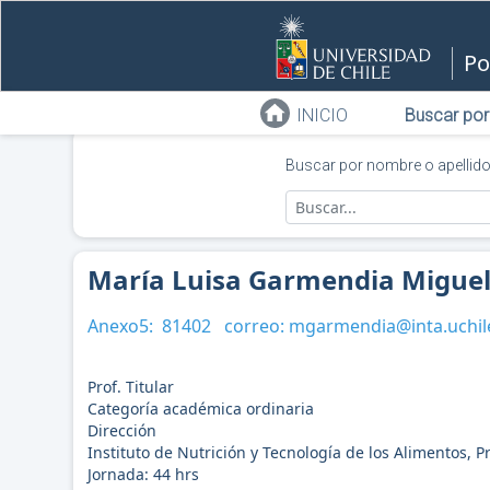
Po
INICIO
Buscar por
Buscar por nombre o apellid
María Luisa Garmendia Migue
Anexo5:
81402
correo:
mgarmendia@inta.uchile
Prof. Titular
Categoría académica ordinaria
Dirección
Instituto de Nutrición y Tecnología de los Alimentos,
Jornada:
44
hrs