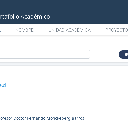
rtafolio Académico
:
NOMBRE
UNIDAD ACADÉMICA
PROYECTO
o
B
l
.cl
 Profesor Doctor Fernando Mönckeberg Barros