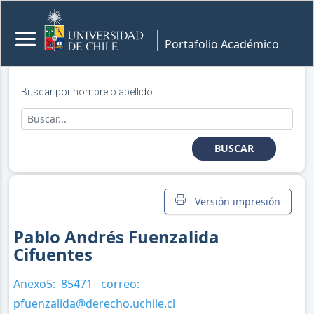
Portafolio Académico
Buscar por nombre o apellido
BUSCAR
Versión impresión
Pablo Andrés Fuenzalida
Cifuentes
Anexo5:
85471
correo:
pfuenzalida@derecho.uchile.cl