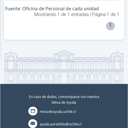
Fuente: Oficina de Personal de cada unidad
Mostrando
1
de
1
entradas | Página
1
de
1
1
En caso de dudas, comuníquese con nuestra
Mesa de Ayuda
mesadeayuda.uchile.cl
ayuda.portafolio@uchile.cl