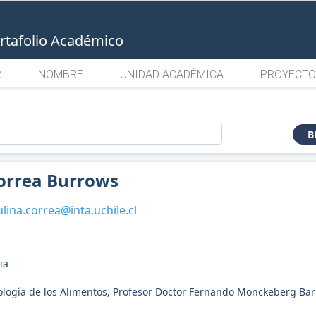
rtafolio Académico
:
NOMBRE
UNIDAD ACADÉMICA
PROYECTO
o
B
orrea Burrows
lina.correa@inta.uchile.cl
ia
nología de los Alimentos, Profesor Doctor Fernando Mönckeberg Bar