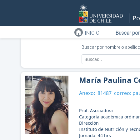
Po
INICIO
Buscar por
Buscar por nombre o apellid
María Paulina C
Anexo:
81487
correo:
pau
Prof. Asociado/a
Categoría académica ordinar
Dirección
Instituto de Nutrición y Tec
Jornada:
44
hrs