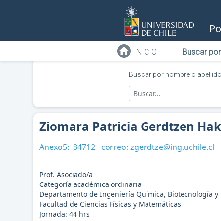
Po
INICIO
Buscar por
Buscar por nombre o apellid
Ziomara Patricia Gerdtzen Ha
Anexo5:
84712
correo:
zgerdtze@ing.uchile.cl
Prof. Asociado/a
Categoría académica ordinaria
Departamento de Ingeniería Química, Biotecnología y 
Facultad de Ciencias Físicas y Matemáticas
Jornada:
44
hrs