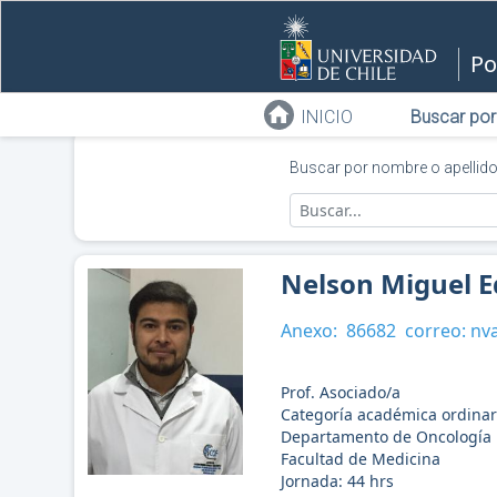
Po
INICIO
Buscar por
Buscar por nombre o apellid
Nelson Miguel E
Anexo:
86682
correo:
nva
Prof. Asociado/a
Categoría académica ordinar
Departamento de Oncología B
Facultad de Medicina
Jornada:
44
hrs