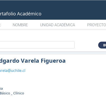
rtafolio Académico
:
NOMBRE
UNIDAD ACADÉMICA
PROYECTO
o
B
dgardo Varela Figueroa
rela@uchile.cl
ia
ásico _ Clínico