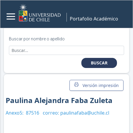
Portafolio Académico
Buscar por nombre o apellido
BUSCAR
Versión impresión
Paulina Alejandra Faba Zuleta
Anexo5:
87516
correo:
paulinafaba@uchile.cl