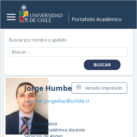
Portafolio Académico
Buscar por nombre o apellido
BUSCAR
Jorge Humberto Díaz Jara
Versión impresión
correo:
jorgediaz@uchile.cl
Prof. Asociado/a
Categoría académica docente
Servicios de Apoyo