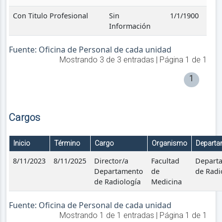
Con Titulo Profesional
Sin
1/1/1900
Información
Fuente: Oficina de Personal de cada unidad
Mostrando
3
de
3
entradas | Página
1
de
1
1
Cargos
Inicio
Término
Cargo
Organismo
Departa
8/11/2023
8/11/2025
Director/a
Facultad
Depart
Departamento
de
de Radi
de Radiología
Medicina
Fuente: Oficina de Personal de cada unidad
Mostrando
1
de
1
entradas | Página
1
de
1