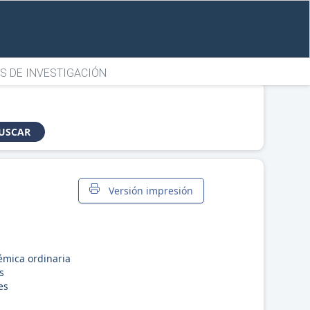
S DE INVESTIGACIÓN
USCAR
Versión impresión
émica ordinaria
s
es