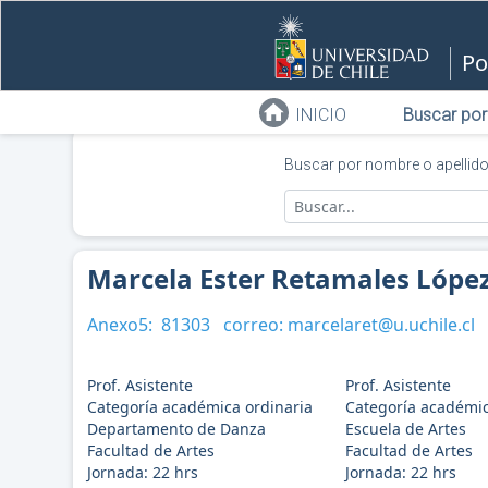
Po
INICIO
Buscar por
Buscar por nombre o apellid
Marcela Ester Retamales Lópe
Anexo5:
81303
correo:
marcelaret@u.uchile.cl
Prof. Asistente
Prof. Asistente
Categoría académica ordinaria
Categoría académic
Departamento de Danza
Escuela de Artes
Facultad de Artes
Facultad de Artes
Jornada:
22
hrs
Jornada:
22
hrs