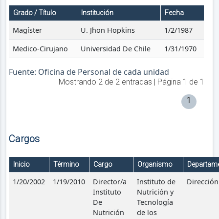
Grado / Título
Institución
Fecha
Magíster
U. Jhon Hopkins
1/2/1987
Medico-Cirujano
Universidad De Chile
1/31/1970
Fuente: Oficina de Personal de cada unidad
Mostrando
2
de
2
entradas | Página
1
de
1
1
Cargos
Inicio
Término
Cargo
Organismo
Departam
1/20/2002
1/19/2010
Director/a
Instituto de
Dirección
Instituto
Nutrición y
De
Tecnología
Nutrición
de los