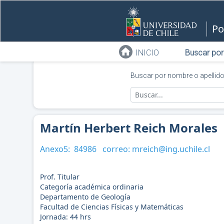
Po
INICIO
Buscar por
Buscar por nombre o apellid
Martín Herbert Reich Morales
Anexo5:
84986
correo:
mreich@ing.uchile.cl
Prof. Titular
Categoría académica ordinaria
Departamento de Geología
Facultad de Ciencias Físicas y Matemáticas
Jornada:
44
hrs