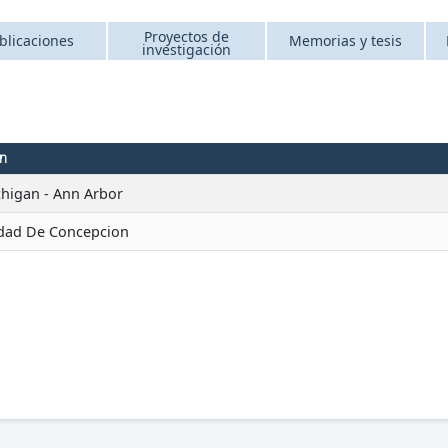
Proyectos de
blicaciones
Memorias y tesis
investigación
ón
chigan - Ann Arbor
idad De Concepcion