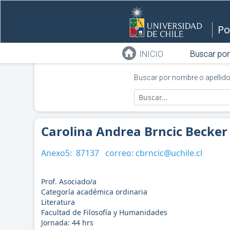
Po
INICIO
Buscar por
Buscar por nombre o apellid
Carolina Andrea Brncic Becker
Anexo5:
87137
correo:
cbrncic@uchile.cl
Prof. Asociado/a
Categoría académica ordinaria
Literatura
Facultad de Filosofía y Humanidades
Jornada:
44
hrs