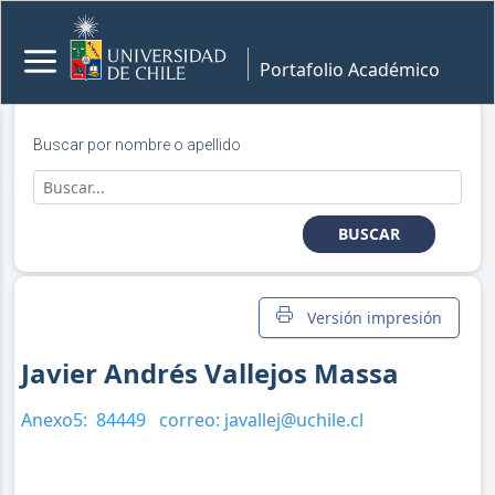
Portafolio Académico
Buscar por nombre o apellido
BUSCAR
Versión impresión
Javier Andrés Vallejos Massa
Anexo5:
84449
correo:
javallej@uchile.cl