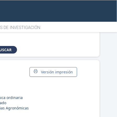
S DE INVESTIGACIÓN
USCAR
Versión impresión
ica ordinaria
rado
cias Agronómicas