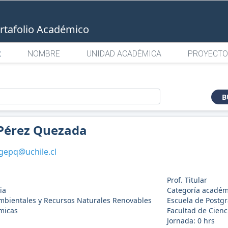
rtafolio Académico
:
NOMBRE
UNIDAD ACADÉMICA
PROYECTO
o
B
 Pérez Quezada
gepq@uchile.cl
Prof. Titular
ia
Categoría académ
mbientales y Recursos Naturales Renovables
Escuela de Postg
micas
Facultad de Cien
Jornada:
0
hrs