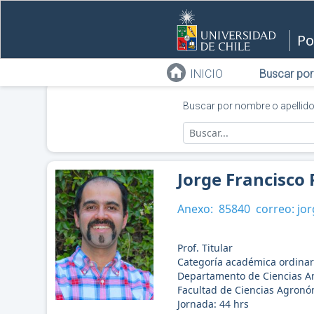
Po
INICIO
Buscar por
Buscar por nombre o apellid
Jorge Francisco
Anexo:
85840
correo:
jor
Prof. Titular
Categoría académica ordinar
Departamento de Ciencias A
Facultad de Ciencias Agronó
Jornada:
44
hrs