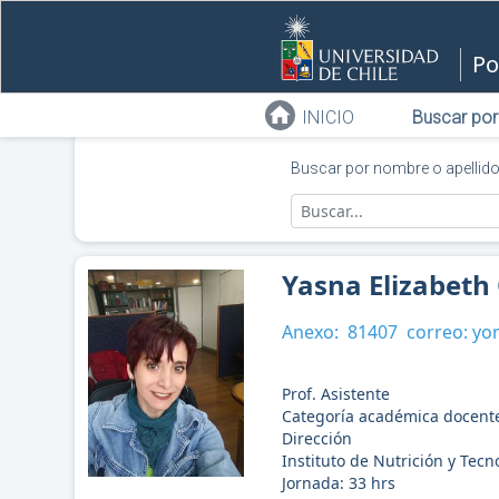
Po
INICIO
Buscar por
Buscar por nombre o apellid
Yasna Elizabeth
Anexo:
81407
correo:
yor
Prof. Asistente
Categoría académica docent
Dirección
Instituto de Nutrición y Tec
Jornada:
33
hrs