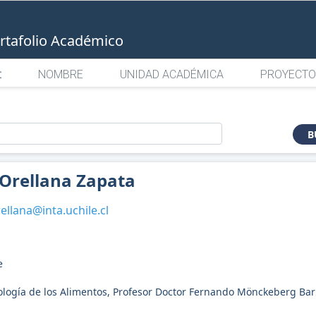
rtafolio Académico
:
NOMBRE
UNIDAD ACADÉMICA
PROYECTO
o
B
 Orellana Zapata
ellana@inta.uchile.cl
e
nología de los Alimentos, Profesor Doctor Fernando Mönckeberg Bar