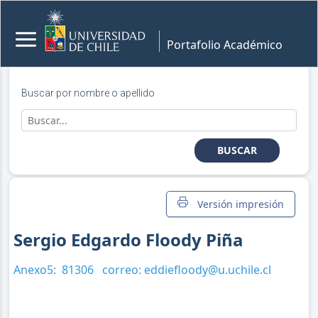
Portafolio Académico
Buscar por nombre o apellido
BUSCAR
Versión impresión
Sergio Edgardo Floody Piña
Anexo5:
81306
correo:
eddiefloody@u.uchile.cl