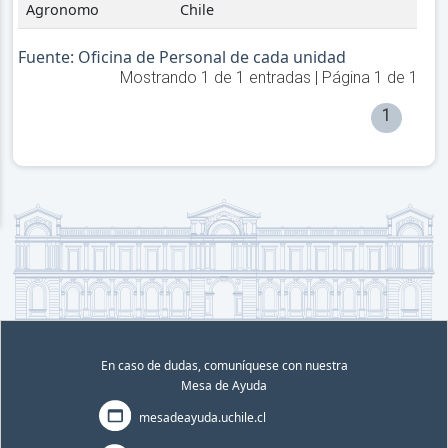
Agronomo
Chile
Fuente: Oficina de Personal de cada unidad
Mostrando
1
de
1
entradas | Página
1
de
1
1
En caso de dudas, comuníquese con nuestra
Mesa de Ayuda
mesadeayuda.uchile.cl