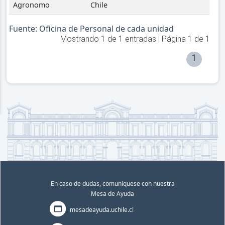
Agronomo
Chile
Fuente: Oficina de Personal de cada unidad
Mostrando
1
de
1
entradas | Página
1
de
1
1
En caso de dudas, comuníquese con nuestra
Mesa de Ayuda
mesadeayuda.uchile.cl