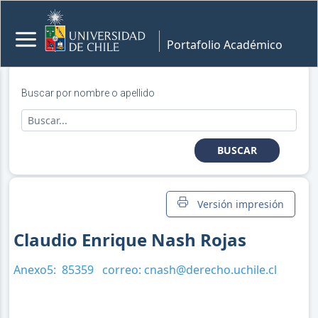
Portafolio Académico
Buscar por nombre o apellido
BUSCAR
Versión impresión
Claudio Enrique Nash Rojas
Anexo5:
85359
correo:
cnash@derecho.uchile.cl