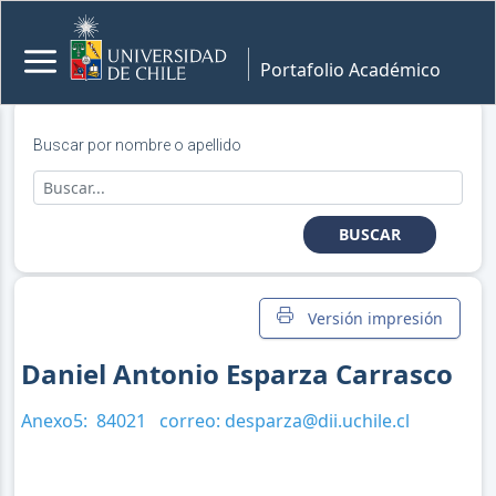
Portafolio Académico
Buscar por nombre o apellido
BUSCAR
Versión impresión
Daniel Antonio Esparza Carrasco
Anexo5:
84021
correo:
desparza@dii.uchile.cl