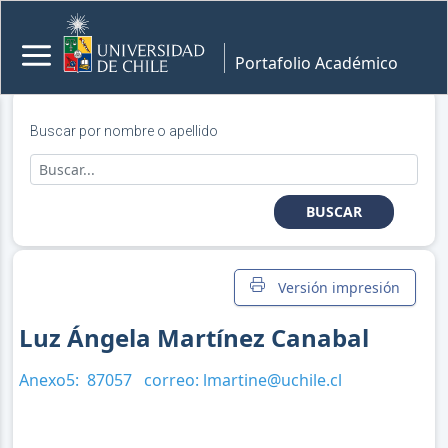
Portafolio Académico
Buscar por nombre o apellido
BUSCAR
Versión impresión
Luz Ángela Martínez Canabal
Anexo5:
87057
correo:
lmartine@uchile.cl