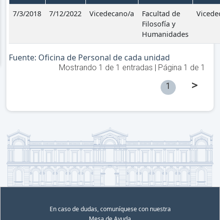
7/3/2018
7/12/2022
Vicedecano/a
Facultad de
Vicede
Filosofía y
Humanidades
Fuente: Oficina de Personal de cada unidad
Mostrando
1
de
1
entradas | Página
1
de
1
>
1
En caso de dudas, comuníquese con nuestra
Mesa de Ayuda