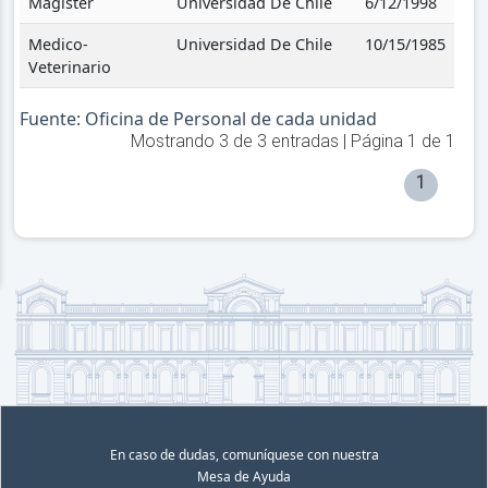
Magister
Universidad De Chile
6/12/1998
Medico-
Universidad De Chile
10/15/1985
Veterinario
Fuente: Oficina de Personal de cada unidad
Mostrando
3
de
3
entradas | Página
1
de
1
1
En caso de dudas, comuníquese con nuestra
Mesa de Ayuda