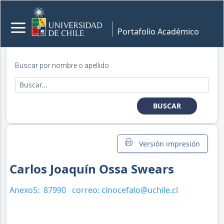
Portafolio Académico
Buscar por nombre o apellido
BUSCAR
Versión impresión
Carlos Joaquín Ossa Swears
Anexo5:
87990
correo:
cinocefalo@uchile.cl