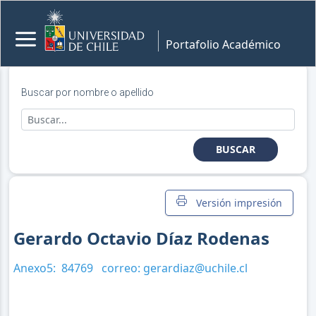
Portafolio Académico
Buscar por nombre o apellido
BUSCAR
Versión impresión
Gerardo Octavio Díaz Rodenas
Anexo5:
84769
correo:
gerardiaz@uchile.cl