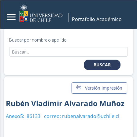
Portafolio Académico
Buscar por nombre o apellido
BUSCAR
Versión impresión
Rubén Vladimir Alvarado Muñoz
Anexo5:
86133
correo:
rubenalvarado@uchile.cl