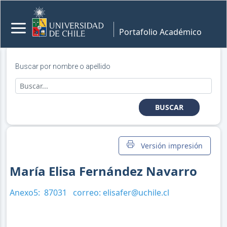
Portafolio Académico
Buscar por nombre o apellido
BUSCAR
Versión impresión
María Elisa Fernández Navarro
Anexo5:
87031
correo:
elisafer@uchile.cl