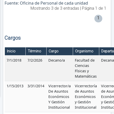
Fuente: Oficina de Personal de cada unidad
Mostrando
3
de
3
entradas | Página
1
de
1
1
Cargos
Inicio
Término
Cargo
Organismo
Depart
7/1/2018
7/2/2026
Decano/a
Facultad de
Decana
Ciencias
Físicas y
Matemáticas
1/15/2013
3/31/2014
Vicerrector/a
Vicerrectoría
Vicerre
De Asuntos
de Asuntos
de Asu
Económicos
Económicos
Económ
Y Gestión
y Gestión
y Gesti
Institucional
Institucional
Institu