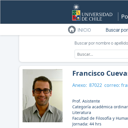
Po
INICIO
Buscar por
Buscar por nombre o apellid
Francisco Cueva
Anexo:
87022
correo:
fra
Prof. Asistente
Categoría académica ordinar
Literatura
Facultad de Filosofía y Hum
Jornada:
44
hrs