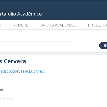
rtafolio Académico
:
NOMBRE
UNIDAD ACADÉMICA
PROYECTO
o
B
s Cervera
ncisco.cuevas@u.uchile.cl
ia
anidades